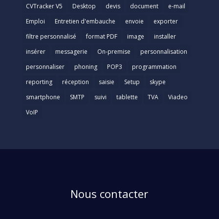
CVTracker V5
Desktop
devis
document
e-mail
Emploi
Entretien d'embauche
envoie
exporter
filtre personnalisé
format PDF
image
installer
insérer
messagerie
On-premise
personnalisation
personnaliser
phoning
POP3
programmation
reporting
réception
saisie
Setup
skype
smartphone
SMTP
suivi
tablette
TVA
Viadeo
VoIP
Nous contacter