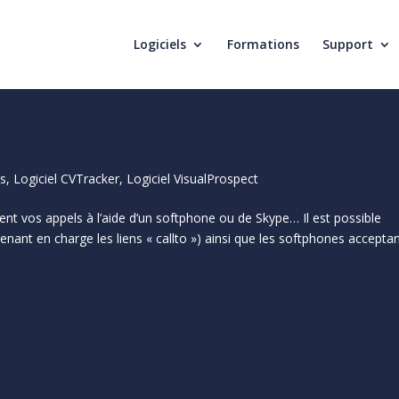
Logiciels
Formations
Support
ns
,
Logiciel CVTracker
,
Logiciel VisualProspect
nt vos appels à l’aide d’un softphone ou de Skype… Il est possible
renant en charge les liens « callto ») ainsi que les softphones acceptan