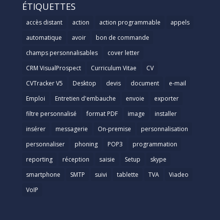
ÉTIQUETTES
accès distant
action
action programmable
appels
automatique
avoir
bon de commande
champs personnalisables
cover letter
CRM VisualProspect
Curriculum Vitae
CV
CVTracker V5
Desktop
devis
document
e-mail
Emploi
Entretien d'embauche
envoie
exporter
filtre personnalisé
format PDF
image
installer
insérer
messagerie
On-premise
personnalisation
personnaliser
phoning
POP3
programmation
reporting
réception
saisie
Setup
skype
smartphone
SMTP
suivi
tablette
TVA
Viadeo
VoIP