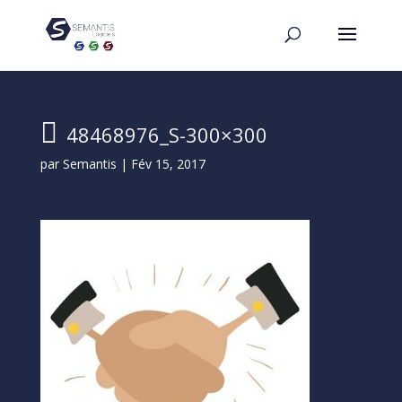
48468976_S-300×300
par
Semantis
|
Fév 15, 2017