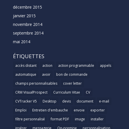
décembre 2015
janvier 2015
novembre 2014
septembre 2014
mai 2014
ÉTIQUETTES
accès distant
action
action programmable
appels
automatique
avoir
bon de commande
champs personnalisables
cover letter
CRM VisualProspect
Curriculum Vitae
CV
CVTracker V5
Desktop
devis
document
e-mail
Emploi
Entretien d'embauche
envoie
exporter
filtre personnalisé
format PDF
image
installer
insérer
messagerie
On-premise
personnalisation