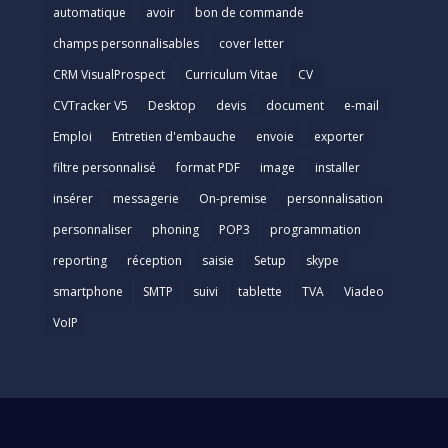
automatique
avoir
bon de commande
champs personnalisables
cover letter
CRM VisualProspect
Curriculum Vitae
CV
CVTracker V5
Desktop
devis
document
e-mail
Emploi
Entretien d'embauche
envoie
exporter
filtre personnalisé
format PDF
image
installer
insérer
messagerie
On-premise
personnalisation
personnaliser
phoning
POP3
programmation
reporting
réception
saisie
Setup
skype
smartphone
SMTP
suivi
tablette
TVA
Viadeo
VoIP