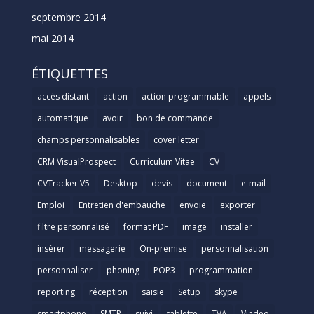
septembre 2014
mai 2014
ÉTIQUETTES
accès distant
action
action programmable
appels
automatique
avoir
bon de commande
champs personnalisables
cover letter
CRM VisualProspect
Curriculum Vitae
CV
CVTracker V5
Desktop
devis
document
e-mail
Emploi
Entretien d'embauche
envoie
exporter
filtre personnalisé
format PDF
image
installer
insérer
messagerie
On-premise
personnalisation
personnaliser
phoning
POP3
programmation
reporting
réception
saisie
Setup
skype
smartphone
SMTP
suivi
tablette
TVA
Viadeo